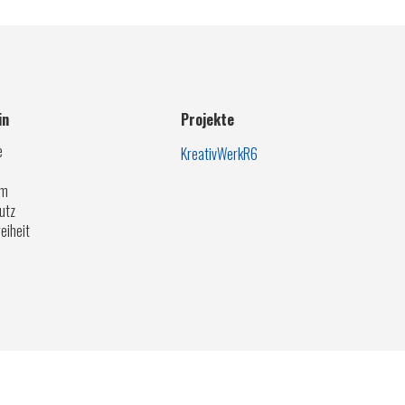
in
Projekte
e
KreativWerkR6
um
utz
eiheit